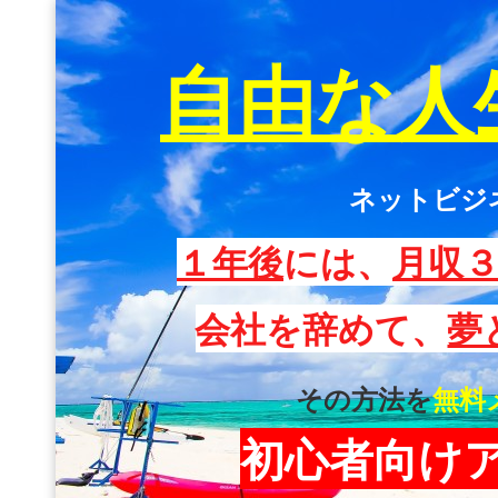
自由な人
ネットビジ
１年後
には、
月収
会社を辞めて、
夢
その方法を
無料
初心者向け